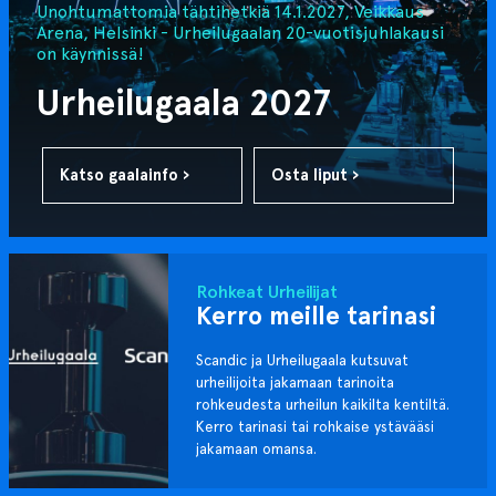
Unohtumattomia tähtihetkiä 14.1.2027, Veikkaus
Arena, Helsinki - Urheilugaalan 20-vuotisjuhlakausi
on käynnissä!
Urheilugaala 2027
Katso gaalainfo ›
Osta liput ›
Rohkeat Urheilijat
Kerro meille tarinasi
Scandic ja Urheilugaala kutsuvat
urheilijoita jakamaan tarinoita
rohkeudesta urheilun kaikilta kentiltä.
Kerro tarinasi tai rohkaise ystävääsi
jakamaan omansa.