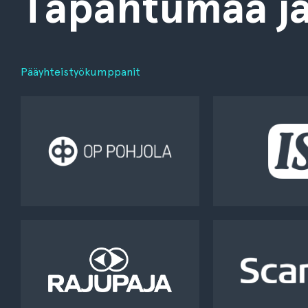
Tapahtumaa jä
Pääyhteistyökumppanit