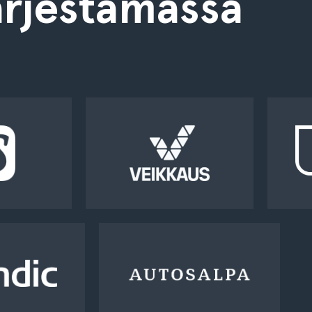
rjestämässä