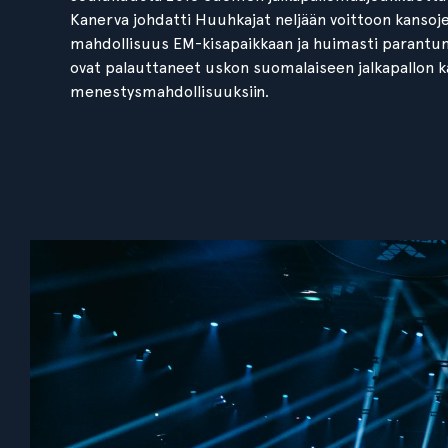
Kanerva johdatti Huuhkajat neljään voittoon kansojen
mahdollisuus EM-kisapaikkaan ja huimasti parantun
ovat palauttaneet uskon suomalaiseen jalkapallon ka
menestysmahdollisuuksiin.