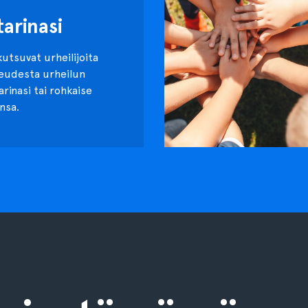
tarinasi
kutsuvat urheilijoita
keudesta urheilun
tarinasi tai rohkaise
nsa.