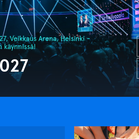
7, Veikkaus Arena, Helsinki -
n käynnissä!
2027