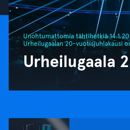
Unohtumattomia tähtihetkiä 14.1.202
Urheilugaalan 20-vuotisjuhlakausi o
Urheilugaala 