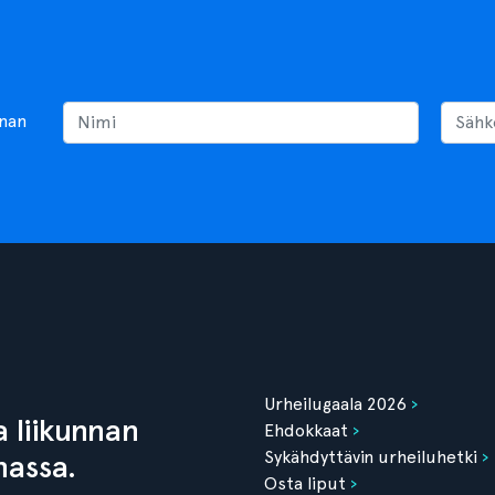
nnan
Urheilugaala 2026
 liikunnan
Ehdokkaat
Sykähdyttävin urheiluhetki
nassa.
Osta liput