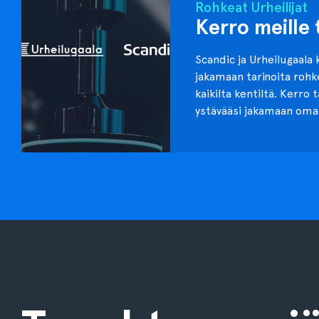
Rohkeat Urheilijat
Kerro meille 
Scandic ja Urheilugaala 
jakamaan tarinoita roh
kaikilta kentiltä. Kerro 
ystävääsi jakamaan oma