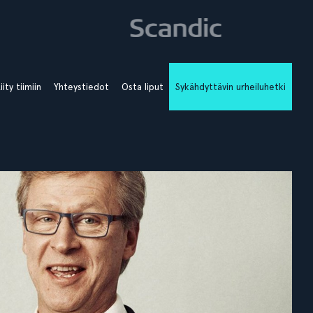
iity tiimiin
Yhteystiedot
Osta liput
Sykähdyttävin urheiluhetki