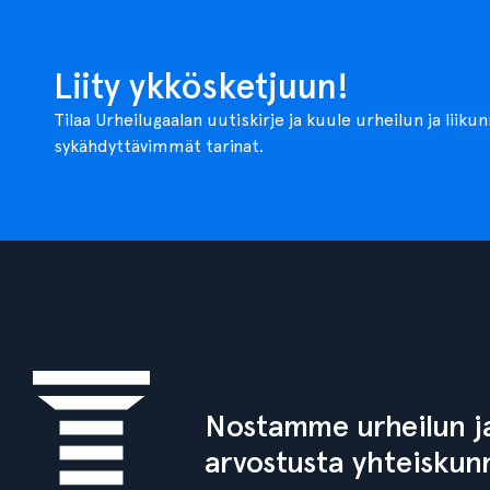
Liity ykkösketjuun!
Tilaa Urheilugaalan uutiskirje ja kuule urheilun ja liiku
sykähdyttävimmät tarinat.
Nostamme urheilun ja
arvostusta yhteiskun