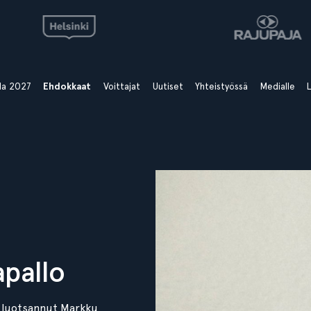
ala 2027
Ehdokkaat
Voittajat
Uutiset
Yhteistyössä
Medialle
L
apallo
 luotsannut Markku