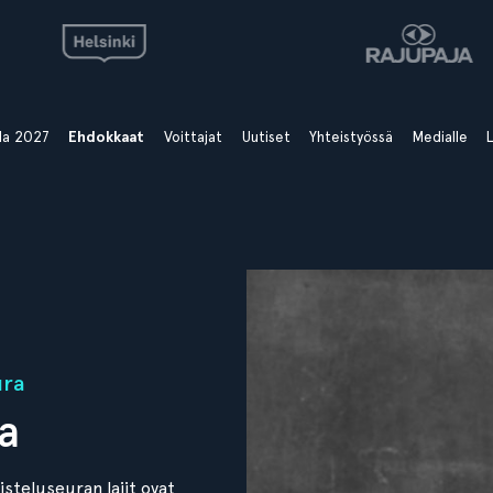
ala 2027
Ehdokkaat
Voittajat
Uutiset
Yhteistyössä
Medialle
L
ura
a
steluseuran lajit ovat