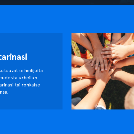
tarinasi
kutsuvat urheilijoita
keudesta urheilun
tarinasi tai rohkaise
nsa.