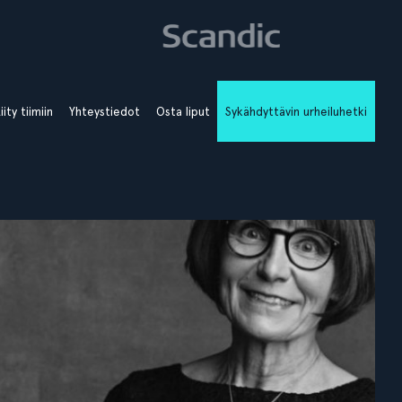
iity tiimiin
Yhteystiedot
Osta liput
Sykähdyttävin urheiluhetki