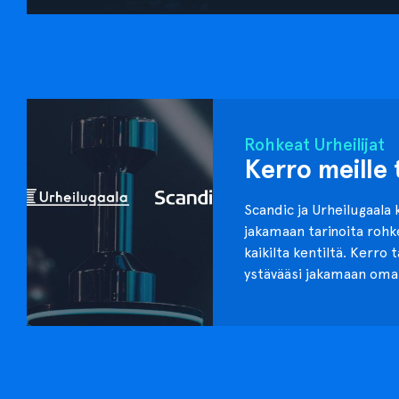
Rohkeat Urheilijat
Kerro meille 
Scandic ja Urheilugaala 
jakamaan tarinoita roh
kaikilta kentiltä. Kerro 
ystävääsi jakamaan oma