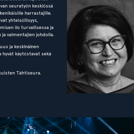
uvan seuratyön keskiössä
nikäisille harrastajille.
at yhteisöllisyys,
isen ilo turvallisessa ja
ja valmentajien johdolla.
suus ja keskinäinen
a hyvät käytöstavat sekä
kuisten Tähtiseura.