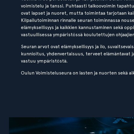
voimistelu ja tanssi. Puhtaasti talkoovoimin tapaht
ovat lapset ja nuoret, mutta toimintaa tarjotaan kaike
Kilpailutoiminnan rinnalle seuran toiminnassa nousev
elämyksellisyys ja kaikkien kannustaminen sekä oppim
vastuullisessa ympäristössä koulutettujen ohjaajien 
Seuran arvot ovat elämyksellisyys ja ilo, suvaitsevai
kunnioitus, yhdenvertaisuus, terveet elämäntavat j
vastuu ympäristöstä.
Oulun Voimisteluseura on lasten ja nuorten sekä ai