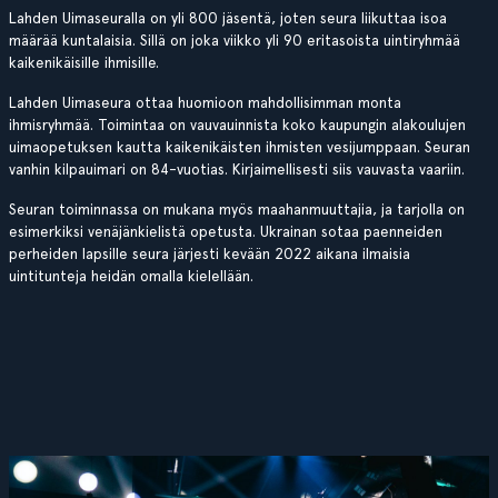
Lahden Uimaseuralla on yli 800 jäsentä, joten seura liikuttaa isoa
määrää kuntalaisia. Sillä on joka viikko yli 90 eritasoista uintiryhmää
kaikenikäisille ihmisille.
Lahden Uimaseura ottaa huomioon mahdollisimman monta
ihmisryhmää. Toimintaa on vauvauinnista koko kaupungin alakoulujen
uimaopetuksen kautta kaikenikäisten ihmisten vesijumppaan. Seuran
vanhin kilpauimari on 84-vuotias. Kirjaimellisesti siis vauvasta vaariin.
Seuran toiminnassa on mukana myös maahanmuuttajia, ja tarjolla on
esimerkiksi venäjänkielistä opetusta. Ukrainan sotaa paenneiden
perheiden lapsille seura järjesti kevään 2022 aikana ilmaisia
uintitunteja heidän omalla kielellään.