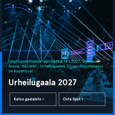
Unohtumattomia tähtihetkiä 14.1.2027, Veikkaus
Arena, Helsinki - Urheilugaalan 20-vuotisjuhlakausi
on käynnissä!
Urheilugaala 2027
Katso gaalainfo ›
Osta liput ›