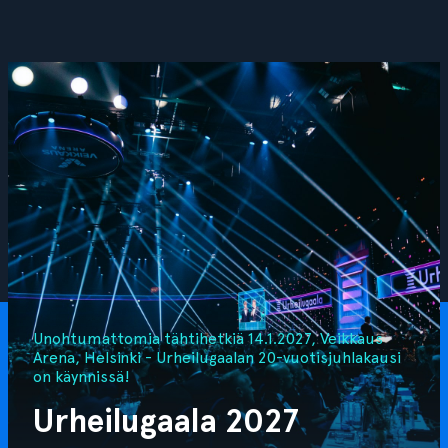
Unohtumattomia tähtihetkiä 14.1.2027, Veikkaus
Arena, Helsinki - Urheilugaalan 20-vuotisjuhlakausi
on käynnissä!
Urheilugaala 2027