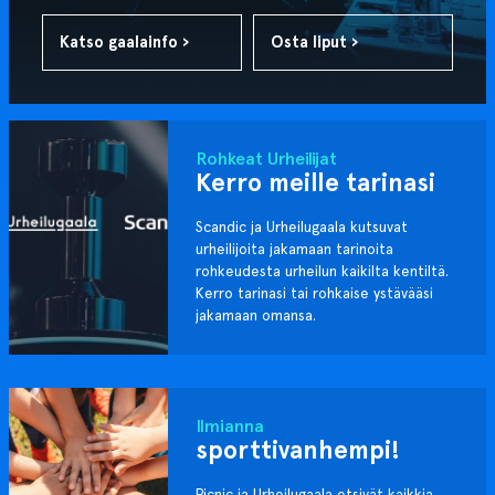
Katso gaalainfo ›
Osta liput ›
Rohkeat Urheilijat
Kerro meille tarinasi
Scandic ja Urheilugaala kutsuvat
urheilijoita jakamaan tarinoita
rohkeudesta urheilun kaikilta kentiltä.
Kerro tarinasi tai rohkaise ystävääsi
jakamaan omansa.
Ilmianna
sporttivanhempi!
Picnic ja Urheilugaala etsivät kaikkia