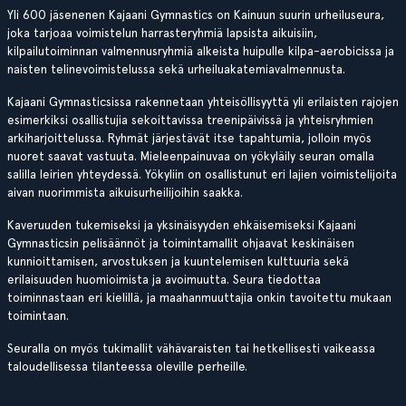
Yli 600 jäsenenen Kajaani Gymnastics on Kainuun suurin urheiluseura,
joka tarjoaa voimistelun harrasteryhmiä lapsista aikuisiin,
kilpailutoiminnan valmennusryhmiä alkeista huipulle kilpa-aerobicissa ja
naisten telinevoimistelussa sekä urheiluakatemiavalmennusta.
Kajaani Gymnasticsissa rakennetaan yhteisöllisyyttä yli erilaisten rajojen
esimerkiksi osallistujia sekoittavissa treenipäivissä ja yhteisryhmien
arkiharjoittelussa. Ryhmät järjestävät itse tapahtumia, jolloin myös
nuoret saavat vastuuta. Mieleenpainuvaa on yökyläily seuran omalla
salilla leirien yhteydessä. Yökyliin on osallistunut eri lajien voimistelijoita
aivan nuorimmista aikuisurheilijoihin saakka.
Kaveruuden tukemiseksi ja yksinäisyyden ehkäisemiseksi Kajaani
Gymnasticsin pelisäännöt ja toimintamallit ohjaavat keskinäisen
kunnioittamisen, arvostuksen ja kuuntelemisen kulttuuria sekä
erilaisuuden huomioimista ja avoimuutta. Seura tiedottaa
toiminnastaan eri kielillä, ja maahanmuuttajia onkin tavoitettu mukaan
toimintaan.
Seuralla on myös tukimallit vähävaraisten tai hetkellisesti vaikeassa
taloudellisessa tilanteessa oleville perheille.