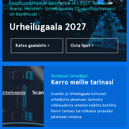
Unohtumattomia tähtihetkiä 14.1.2027, Veikkaus
Arena, Helsinki - Urheilugaalan 20-vuotisjuhlakausi
on käynnissä!
Urheilugaala 2027
Katso gaalainfo ›
Osta liput ›
Rohkeat Urheilijat
Kerro meille tarinasi
Scandic ja Urheilugaala kutsuvat
urheilijoita jakamaan tarinoita
rohkeudesta urheilun kaikilta kentiltä.
Kerro tarinasi tai rohkaise ystävääsi
jakamaan omansa.