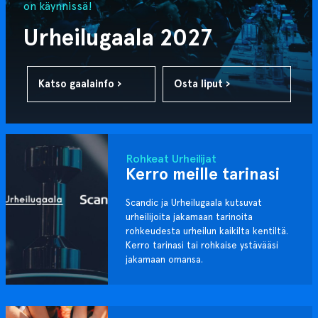
on käynnissä!
Urheilugaala 2027
Katso gaalainfo ›
Osta liput ›
Rohkeat Urheilijat
Kerro meille tarinasi
Scandic ja Urheilugaala kutsuvat
urheilijoita jakamaan tarinoita
rohkeudesta urheilun kaikilta kentiltä.
Kerro tarinasi tai rohkaise ystävääsi
jakamaan omansa.