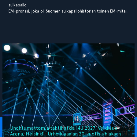
sulkapallo
EM-pronssi, joka oli Suomen sulkapallohistorian toinen EM-mitali.
Unohtumattomia tähtihetkiä 14.1.2027, Veikkaus
Arena, Helsinki - Urheilugaalan 20-vuotisjuhlakausi