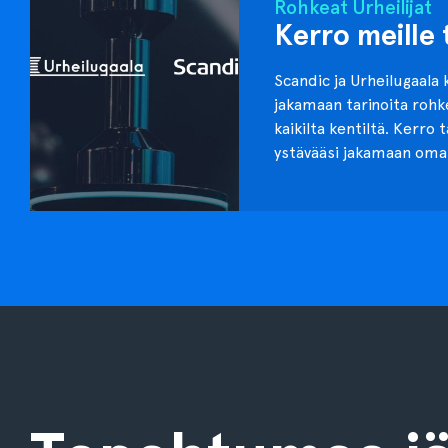
Rohkeat Urheilijat
Kerro meille 
Scandic ja Urheilugaala 
jakamaan tarinoita roh
kaikilta kentiltä. Kerro 
ystävääsi jakamaan oma