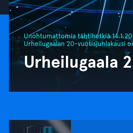
Unohtumattomia tähtihetkiä 14.1.202
Urheilugaalan 20-vuotisjuhlakausi o
Urheilugaala 