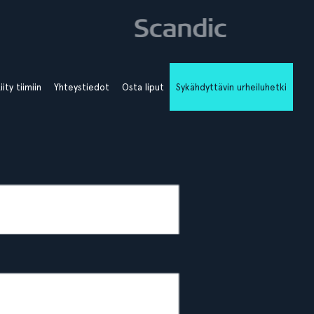
iity tiimiin
Yhteystiedot
Osta liput
Sykähdyttävin urheiluhetki