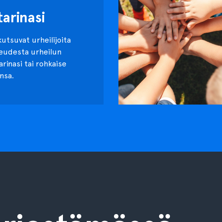
tarinasi
kutsuvat urheilijoita
keudesta urheilun
tarinasi tai rohkaise
nsa.