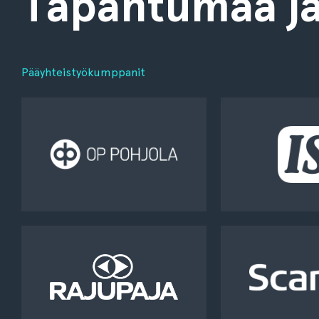
Tapahtumaa jä
Pääyhteistyökumppanit