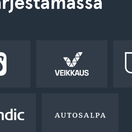
rjestämässä