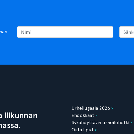
nnan
Urheilugaala 2026
 liikunnan
Ehdokkaat
Sykähdyttävin urheiluhetki
nassa.
Osta liput