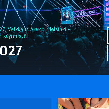
7, Veikkaus Arena, Helsinki -
n käynnissä!
2027