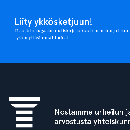
Liity ykkösketjuun!
Tilaa Urheilugaalan uutiskirje ja kuule urheilun ja liiku
sykähdyttävimmät tarinat.
Nostamme urheilun ja
arvostusta yhteiskun