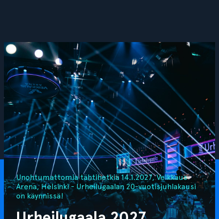
Unohtumattomia tähtihetkiä 14.1.2027, Veikkaus
Arena, Helsinki - Urheilugaalan 20-vuotisjuhlakausi
on käynnissä!
Urheilugaala 2027