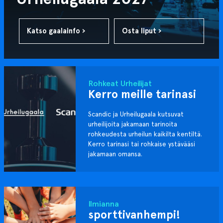
Katso gaalainfo ›
Osta liput ›
Rohkeat Urheilijat
Kerro meille tarinasi
Scandic ja Urheilugaala kutsuvat
urheilijoita jakamaan tarinoita
rohkeudesta urheilun kaikilta kentiltä.
Kerro tarinasi tai rohkaise ystävääsi
jakamaan omansa.
Ilmianna
sporttivanhempi!