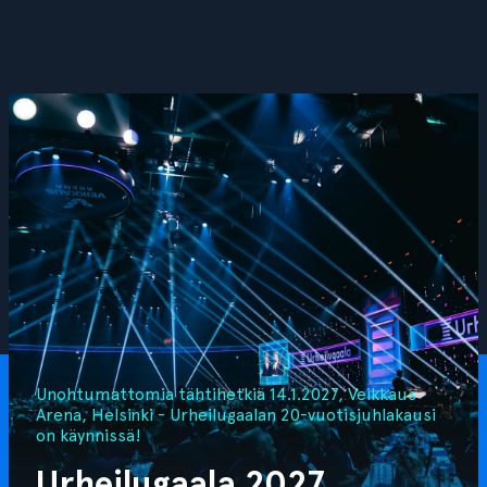
Unohtumattomia tähtihetkiä 14.1.2027, Veikkaus
Arena, Helsinki - Urheilugaalan 20-vuotisjuhlakausi
on käynnissä!
Urheilugaala 2027