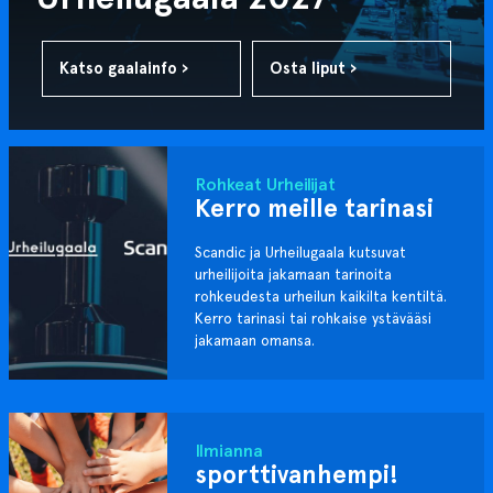
Katso gaalainfo ›
Osta liput ›
Rohkeat Urheilijat
Kerro meille tarinasi
Scandic ja Urheilugaala kutsuvat
urheilijoita jakamaan tarinoita
rohkeudesta urheilun kaikilta kentiltä.
Kerro tarinasi tai rohkaise ystävääsi
jakamaan omansa.
Ilmianna
sporttivanhempi!