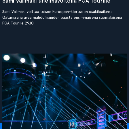
Sami Välimäki unelmavoitolla PGA Tourille
Sami Välimäki voittaa toisen Euroopan-kiertueen osakilpailunsa
Qatarissa ja avaa mahdollisuuden päästä ensimmäisenä suomalaisena
PGA Tourille 29.10.