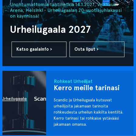
Unohtumattomia tähtihetkiä 14.1.2027, Veikkaus
Arena, Helsinki - Urheilugaalan 20-vuotisjuhlakausi
on käynnissä!
Urheilugaala 2027
Katso gaalainfo ›
Osta liput ›
Rohkeat Urheilijat
Kerro meille tarinasi
Scandic ja Urheilugaala kutsuvat
urheilijoita jakamaan tarinoita
rohkeudesta urheilun kaikilta kentiltä.
Kerro tarinasi tai rohkaise ystävääsi
jakamaan omansa.