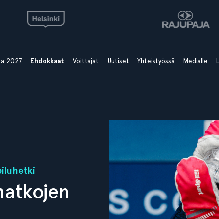
ala 2027
Ehdokkaat
Voittajat
Uutiset
Yhteistyössä
Medialle
L
iluhetki
matkojen