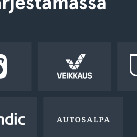
rjestämässä