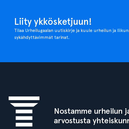
Liity ykkösketjuun!
Tilaa Urheilugaalan uutiskirje ja kuule urheilun ja liiku
sykähdyttävimmät tarinat.
Nostamme urheilun ja
arvostusta yhteiskun