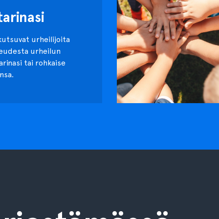
tarinasi
kutsuvat urheilijoita
keudesta urheilun
tarinasi tai rohkaise
nsa.