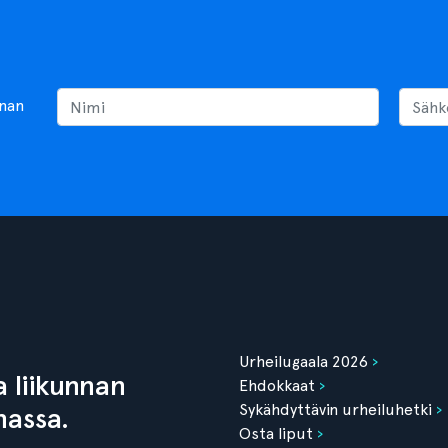
nnan
Urheilugaala 2026
 liikunnan
Ehdokkaat
Sykähdyttävin urheiluhetki
nassa.
Osta liput