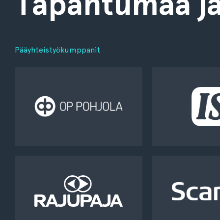
Tapahtumaa jä
Pääyhteistyökumppanit