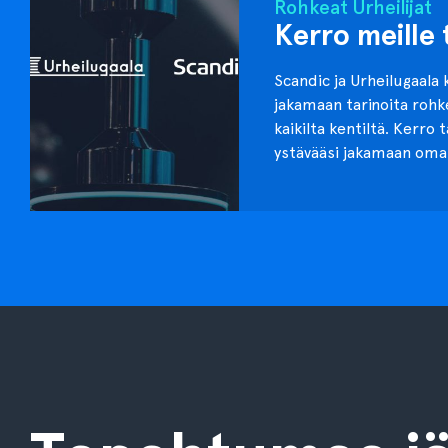
Rohkeat Urheilijat
Kerro meille 
Scandic ja Urheilugaala 
jakamaan tarinoita roh
kaikilta kentiltä. Kerro 
ystävääsi jakamaan oma