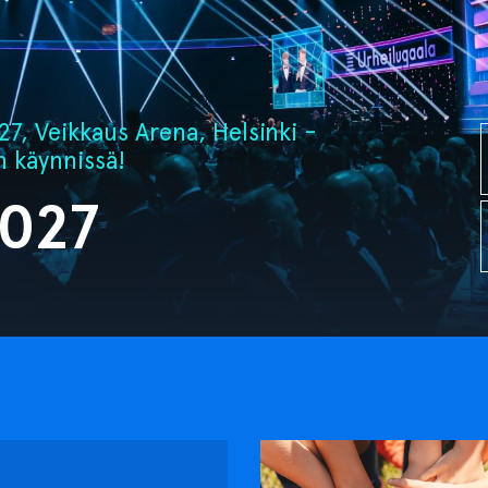
7, Veikkaus Arena, Helsinki -
n käynnissä!
2027