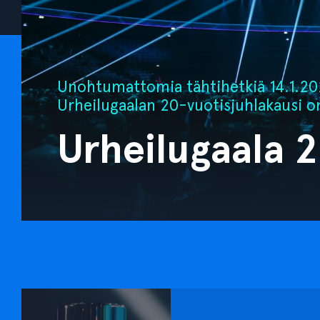
Unohtumattomia tähtihetkiä 14.1.202
Urheilugaalan 20-vuotisjuhlakausi o
Urheilugaala 