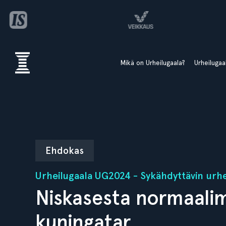
Mikä on Urheilugaala?
Urheiluga
Ehdokas
Urheilugaala UG2024 - Sykähdyttävin urhe
Niskasesta normaali
kuningatar