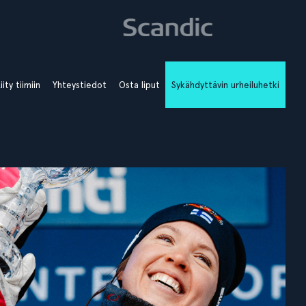
iity tiimiin
Yhteystiedot
Osta liput
Sykähdyttävin urheiluhetki