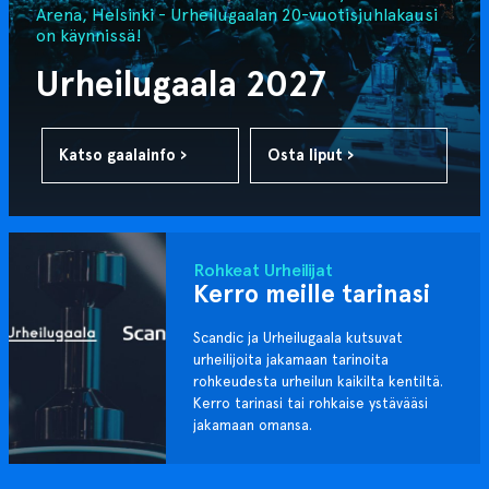
Arena, Helsinki - Urheilugaalan 20-vuotisjuhlakausi
on käynnissä!
Urheilugaala 2027
Katso gaalainfo ›
Osta liput ›
Rohkeat Urheilijat
Kerro meille tarinasi
Scandic ja Urheilugaala kutsuvat
urheilijoita jakamaan tarinoita
rohkeudesta urheilun kaikilta kentiltä.
Kerro tarinasi tai rohkaise ystävääsi
jakamaan omansa.