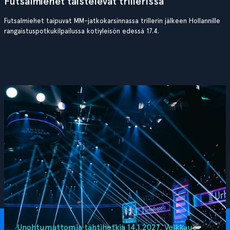
Futsalmiehet taistelevat trillerissä
Futsalmiehet taipuvat MM-jatkokarsinnassa trillerin jälkeen Hollannille
rangaistuspotkukilpailussa kotiyleisön edessä 17.4.
Unohtumattomia tähtihetkiä 14.1.2027, Veikkaus