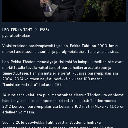
LEO-PEKKA TÄHTI (s. 1983)
pyörätuolikelaus
Viisinkertainen paralympiavoittaja Leo-Pekka Tähti on 2000-luvun
menestynein suomalaisurheilija paralympialaisissa tai olympialaisissa.
Leo-Pekka Tähden menestys ja tinkimätön huippu-urheilijan ote ovat
merkittävällä tavalla vaikuttaneet paraurheilun arvostukseen ja
tunnettuuteen. Hän ylsi mitaleille peräti kuusissa paralympialaisissa
2004–2024 voittaen neljästi peräkkäin kultaa 100 metrin
”kuninkuusmatkalta” luokassa T54.
14-vuotiaana kelatusta puolimaratonista alkanut Tähden ura on vienyt
hänet myös maailman nopeimmaksi ratakelaajaksi: Tähden vuonna
2012 Lontoon paralympialaisissa kelaama 100 metrin ME-aika 13,63 on
edelleen voimassa.
Vuonna 2016 Leo-Pekka Tähti valittiin Vuoden urheilijaksi