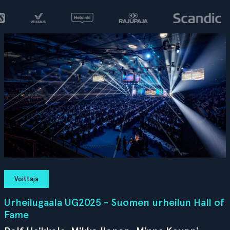
Voittaja
Urheilugaala UG2025 - Suomen urheilun Hall of
Fame