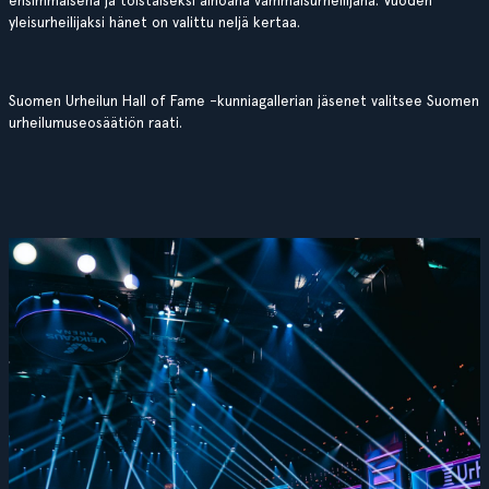
ensimmäisenä ja toistaiseksi ainoana vammaisurheilijana. Vuoden
yleisurheilijaksi hänet on valittu neljä kertaa.
Suomen Urheilun Hall of Fame -kunniagallerian jäsenet valitsee Suomen
urheilumuseosäätiön raati.