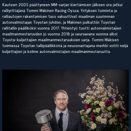
Kauteen 2003 päättyneen MM-sarjan kiertämisen jälkeen ura jatkui
ralliyrittäjänä Tommi Mäkinen Racing Oy:ssa. Yrityksen toiminta ja
ralliautojen rakentamisen taso vakuuttivat maailman suurimman
autonvalmistajan Toyotan johdon, ja Mäkinen palkattiin Toyotan
rallitallin päälliköksi vuonna 2017. Yhteistyö tuotti autonvalmistajien
maailmanmestaruuden jo vuonna 2018 ja seuraavana vuonna alkoi
Toyota-kuljettajien maailmanmestaruuksien sarja. Tommi Mäkisen
toimiessa Toyotan tallipäällikkönä ja neuvonantajana merkki voitti neljä
kuljettajien ja kolme autonvalmistajien maailmanmestaruutta.