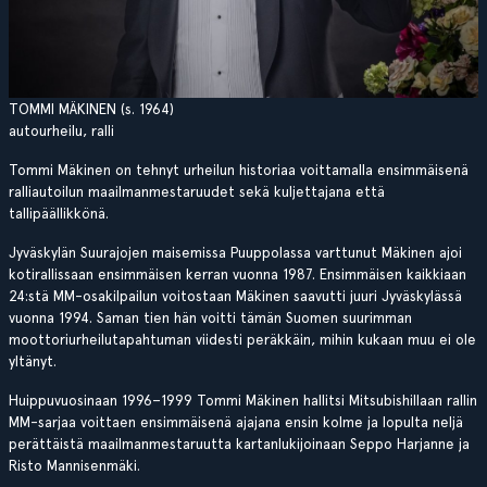
​​​​TOMMI MÄKINEN (s. 1964)
autourheilu, ralli
Tommi Mäkinen on tehnyt urheilun historiaa voittamalla ensimmäisenä
ralliautoilun maailmanmestaruudet sekä kuljettajana että
tallipäällikkönä.
Jyväskylän Suurajojen maisemissa Puuppolassa varttunut Mäkinen ajoi
kotirallissaan ensimmäisen kerran vuonna 1987. Ensimmäisen kaikkiaan
24:stä MM-osakilpailun voitostaan Mäkinen saavutti juuri Jyväskylässä
vuonna 1994. Saman tien hän voitti tämän Suomen suurimman
moottoriurheilutapahtuman viidesti peräkkäin, mihin kukaan muu ei ole
yltänyt.
Huippuvuosinaan 1996–1999 Tommi Mäkinen hallitsi Mitsubishillaan rallin
MM-sarjaa voittaen ensimmäisenä ajajana ensin kolme ja lopulta neljä
perättäistä maailmanmestaruutta kartanlukijoinaan Seppo Harjanne ja
Risto Mannisenmäki.