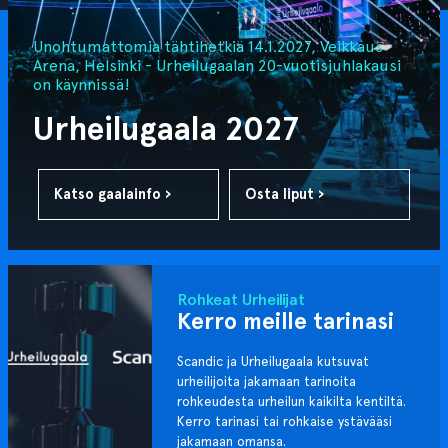
Unohtumattomia tähtihetkiä 14.1.2027, Veikkaus
Arena, Helsinki - Urheilugaalan 20-vuotisjuhlakausi
on käynnissä!
Urheilugaala 2027
Katso gaalainfo ›
Osta liput ›
Rohkeat Urheilijat
Kerro meille tarinasi
Scandic ja Urheilugaala kutsuvat
urheilijoita jakamaan tarinoita
rohkeudesta urheilun kaikilta kentiltä.
Kerro tarinasi tai rohkaise ystävääsi
jakamaan omansa.