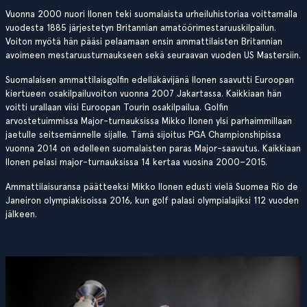
Vuonna 2000 nuori Ilonen teki suomalaista urheiluhistoriaa voittamalla
vuodesta 1885 järjestetyn Britannian amatöörimestaruuskilpailun.
Voiton myötä hän pääsi pelaamaan ensin ammattilaisten Britannian
avoimeen mestaruusturnaukseen sekä seuraavan vuoden US Mastersiin.
Suomalaisen ammattilaisgolfin edelläkävijänä Ilonen saavutti Euroopan
kiertueen osakilpailuvoiton vuonna 2007 Jakartassa. Kaikkiaan hän
voitti urallaan viisi Euroopan Tourin osakilpailua. Golfin
arvostetuimmissa Major-turnauksissa Mikko Ilonen ylsi parhaimmillaan
jaetulle seitsemännelle sijalle. Tämä sijoitus PGA Championshipissa
vuonna 2014 on edelleen suomalaisten paras Major-saavutus. Kaikkiaan
Ilonen pelasi major-turnauksissa 14 kertaa vuosina 2000–2015.
Ammattilaisuransa päätteeksi Mikko Ilonen edusti vielä Suomea Rio de
Janeiron olympiakisoissa 2016, kun golf palasi olympialajiksi 112 vuoden
jälkeen.