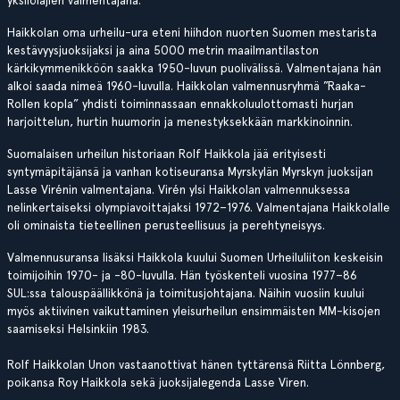
Haikkolan oma urheilu-ura eteni hiihdon nuorten Suomen mestarista
kestävyysjuoksijaksi ja aina 5000 metrin maailmantilaston
kärkikymmenikköön saakka 1950-luvun puolivälissä. Valmentajana hän
alkoi saada nimeä 1960-luvulla. Haikkolan valmennusryhmä ”Raaka-
Rollen kopla” yhdisti toiminnassaan ennakkoluulottomasti hurjan
harjoittelun, hurtin huumorin ja menestyksekkään markkinoinnin.
Suomalaisen urheilun historiaan Rolf Haikkola jää erityisesti
syntymäpitäjänsä ja vanhan kotiseuransa Myrskylän Myrskyn juoksijan
Lasse Virénin valmentajana. Virén ylsi Haikkolan valmennuksessa
nelinkertaiseksi olympiavoittajaksi 1972–1976. Valmentajana Haikkolalle
oli ominaista tieteellinen perusteellisuus ja perehtyneisyys.
Valmennusuransa lisäksi Haikkola kuului Suomen Urheiluliiton keskeisin
toimijoihin 1970- ja -80-luvulla. Hän työskenteli vuosina 1977–86
SUL:ssa talouspäällikkönä ja toimitusjohtajana. Näihin vuosiin kuului
myös aktiivinen vaikuttaminen yleisurheilun ensimmäisten MM-kisojen
saamiseksi Helsinkiin 1983.
Rolf Haikkolan Unon vastaanottivat hänen tyttärensä Riitta Lönnberg,
poikansa Roy Haikkola sekä juoksijalegenda Lasse Viren.