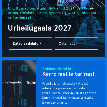
Unohtumattomia tähtihetkiä 14.1.2027, Veikkaus
Arena, Helsinki - Urheilugaalan 20-vuotisjuhlakausi
on käynnissä!
Urheilugaala 2027
Katso gaalainfo ›
Osta liput ›
Rohkeat Urheilijat
Kerro meille tarinasi
Scandic ja Urheilugaala kutsuvat
urheilijoita jakamaan tarinoita
rohkeudesta urheilun kaikilta kentiltä.
Kerro tarinasi tai rohkaise ystävääsi
jakamaan omansa.