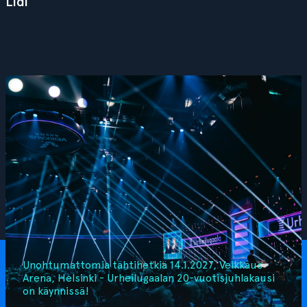
Lidl
Unohtumattomia tähtihetkiä 14.1.2027, Veikkaus
Arena, Helsinki - Urheilugaalan 20-vuotisjuhlakausi
on käynnissä!