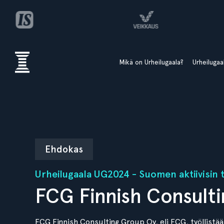
Mikä on Urheilugaala?
Urheiluga
Ehdokas
Urheilugaala UG2024 - Suomen aktiivisin 
FCG Finnish Consult
FCG Finnish Consulting Group Oy, eli FCG, työllistää 