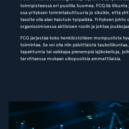
toimipisteessä eri puolilla Suomea. FCG:llä liikunta j
osa yrityksen toimintakulttuuria jo siksikin, että yht
tavoite olla alan halutuin työpaikka. Yrityksen johto
organisoimisessa aktiivisen roolin ja johtaa joukkoja
FCG järjestää koko henkilöstölleen monipuolista hyv
toimintaa. Se voi olla niin päivittäistä taukoliikuntaa,
tapahtumia tai vaikkapa pienempiä lajikokeiluja, joi
tarvittaessa mukaan ulkopuolisia ammattilaisia.