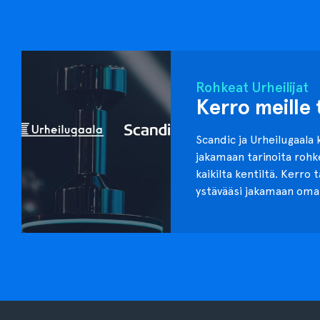
Rohkeat Urheilijat
Kerro meille 
Scandic ja Urheilugaala 
jakamaan tarinoita roh
kaikilta kentiltä. Kerro 
ystävääsi jakamaan oma