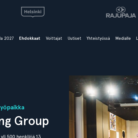
ala 2027
Ehdokkaat
Voittajat
Uutiset
Yhteistyössä
Medialle
L
työpaikka
ing Group
yli 500 henkilöä 13