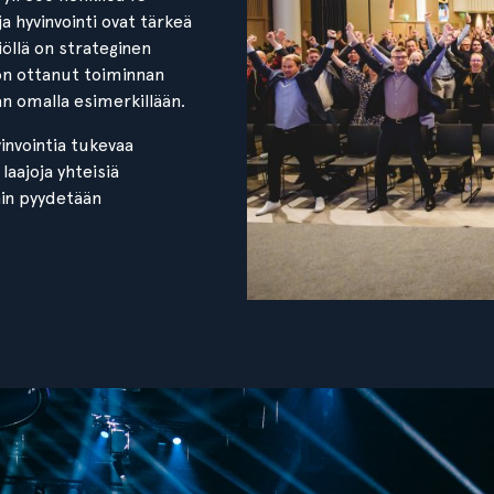
a hyvinvointi ovat tärkeä
iöllä on strateginen
 on ottanut toiminnan
an omalla esimerkillään.
invointia tukevaa
 laajoja yhteisiä
hin pyydetään