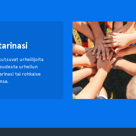
tarinasi
kutsuvat urheilijoita
keudesta urheilun
tarinasi tai rohkaise
nsa.