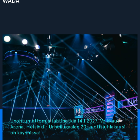
WADA
Unohtumattomia tähtihetkiä 14.1.2027, Veikkaus
Arena, Helsinki - Urheilugaalan 20-vuotisjuhlakausi
on käynnissä!