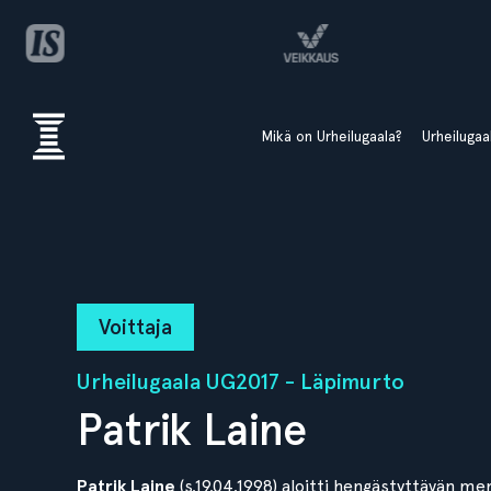
Mikä on Urheilugaala?
Urheiluga
Voittaja
Urheilugaala UG2017 - Läpimurto
Patrik Laine
Patrik Laine
(s.19.04.1998) aloitti hengästyttävän 