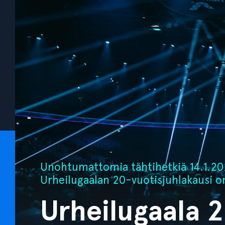
Unohtumattomia tähtihetkiä 14.1.202
Urheilugaalan 20-vuotisjuhlakausi o
Urheilugaala 