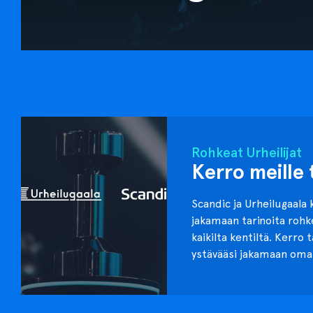
Rohkeat Urheilijat
Kerro meille 
Scandic ja Urheilugaala 
jakamaan tarinoita roh
kaikilta kentiltä. Kerro 
ystävääsi jakamaan oma