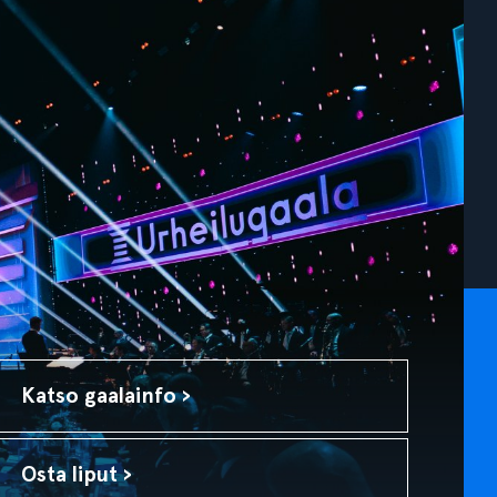
Katso gaalainfo ›
Osta liput ›