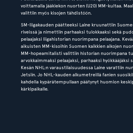
voittamalla jääkiekon nuorten (U20) MM-kultaa. Maa
valittiin myös kisojen tähdistöön.
SM-liigakauden päätteeksi Laine kruunattiin Suom
riveissä ja nimettiin parhaaksi tulokkaaksi sekä pu
pelaajaksi liigahistorian nuorimpana pelaajana. Kevää
aikuisten MM-kisoihin Suomen kaikkien aikojen nuo
MM-hopeamitalisti valittiin historian nuorimpana 
arvokkaimmaksi pelaajaksi, parhaaksi hyökkääjäksi s
Kesän NHL:n varaustilaisuudessa Laine varattiin nu
Jetsiin. Jo NHL-kauden alkumetreillä fanien suosiki
kahdella kypärätempullaan päätynyt huomion keskip
kärkipaikalle.