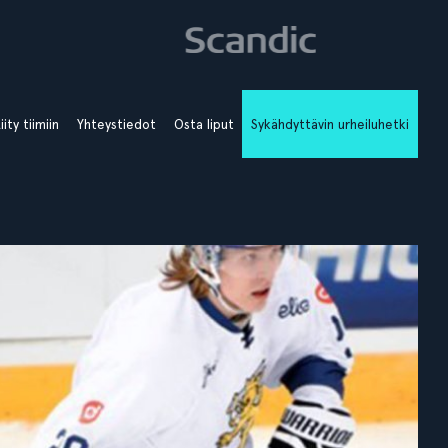
iity tiimiin
Yhteystiedot
Osta liput
Sykähdyttävin urheiluhetki