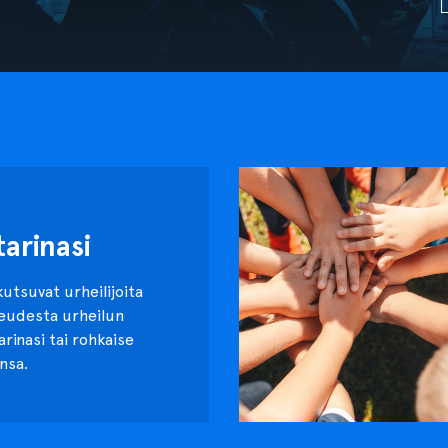
tarinasi
kutsuvat urheilijoita
keudesta urheilun
tarinasi tai rohkaise
nsa.