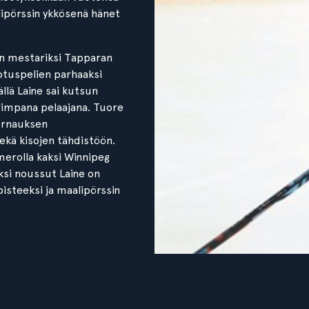
lipörssin ykkösenä hänet
en mestariksi Tapparan
dotuspelien parhaaksi
llä Laine sai kutsun
rimpana pelaajana. Tuore
turnauksen
ekä kisojen tähdistöön.
merolla kaksi Winnipeg
ksi noussut Laine on
isteeksi ja maalipörssin