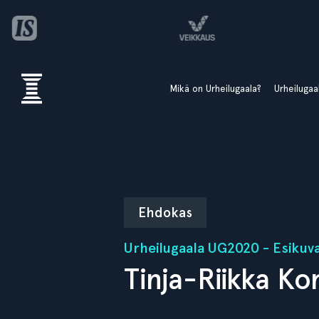
Mikä on Urheilugaala?
Urheiluga
Ehdokas
Urheilugaala UG2020 - Esikuv
Tinja-Riikka Ko