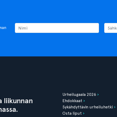
nnan
Urheilugaala 2026
 liikunnan
Ehdokkaat
Sykähdyttävin urheiluhetki
nassa.
Osta liput