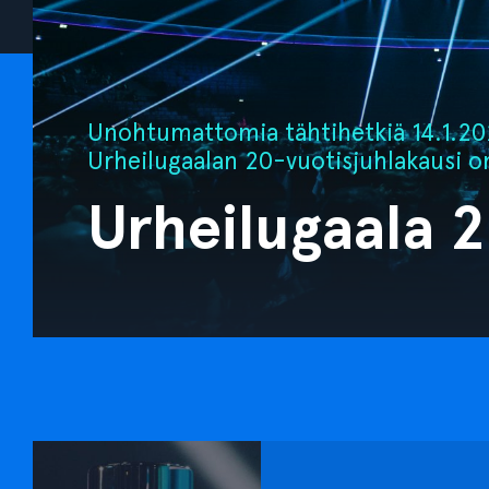
Unohtumattomia tähtihetkiä 14.1.202
Urheilugaalan 20-vuotisjuhlakausi o
Urheilugaala 