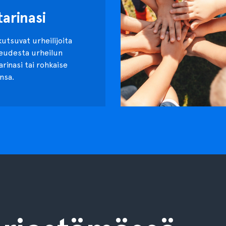
tarinasi
kutsuvat urheilijoita
keudesta urheilun
tarinasi tai rohkaise
nsa.