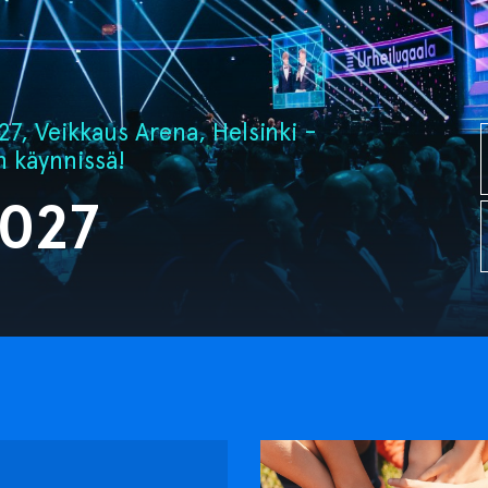
7, Veikkaus Arena, Helsinki -
n käynnissä!
2027