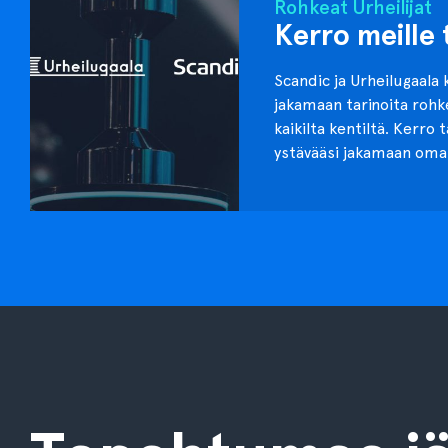
Rohkeat Urheilijat
Kerro meille 
Scandic ja Urheilugaala 
jakamaan tarinoita roh
kaikilta kentiltä. Kerro 
ystävääsi jakamaan oma