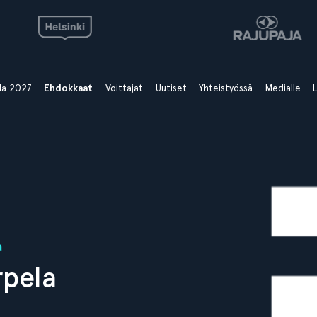
ala 2027
Ehdokkaat
Voittajat
Uutiset
Yhteistyössä
Medialle
L
a
rpela