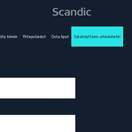
iity tiimiin
Yhteystiedot
Osta liput
Sykähdyttävin urheiluhetki