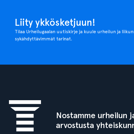
Liity ykkösketjuun!
Tilaa Urheilugaalan uutiskirje ja kuule urheilun ja liiku
sykähdyttävimmät tarinat.
Nostamme urheilun ja
arvostusta yhteiskun