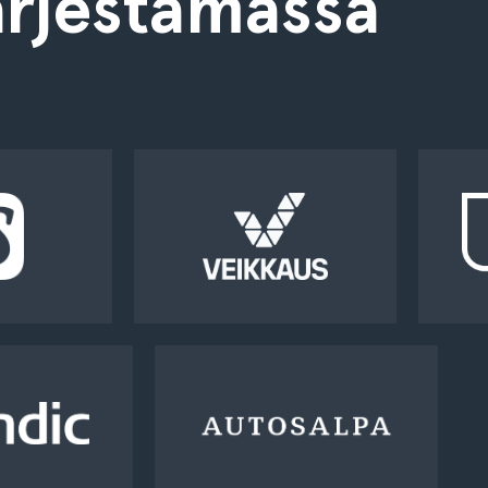
rjestämässä