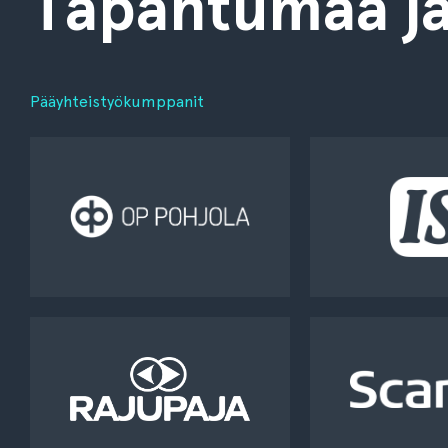
Tapahtumaa jä
Pääyhteistyökumppanit