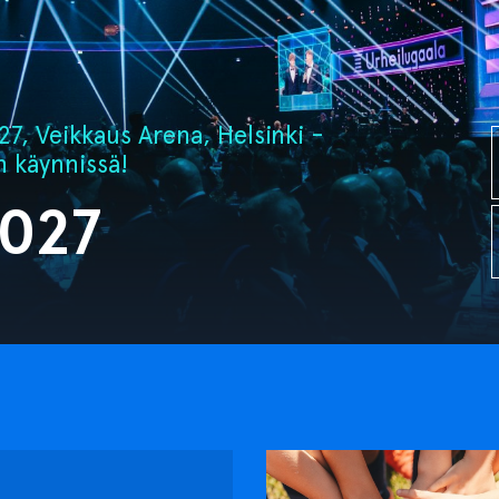
7, Veikkaus Arena, Helsinki -
n käynnissä!
2027