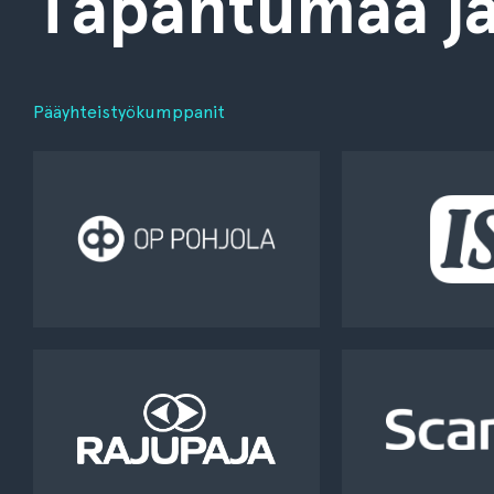
Tapahtumaa jä
Pääyhteistyökumppanit