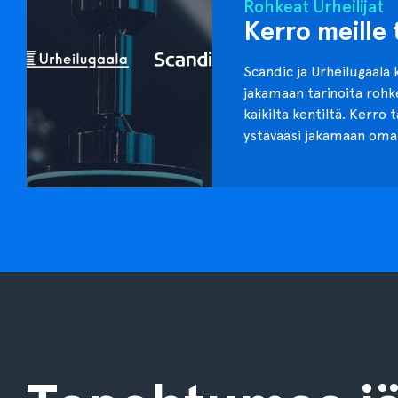
Rohkeat Urheilijat
Kerro meille 
Scandic ja Urheilugaala 
jakamaan tarinoita roh
kaikilta kentiltä. Kerro 
ystävääsi jakamaan oma