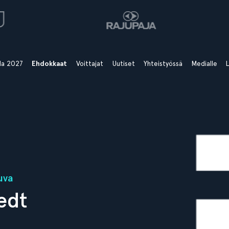
ala 2027
Ehdokkaat
Voittajat
Uutiset
Yhteistyössä
Medialle
L
uva
edt