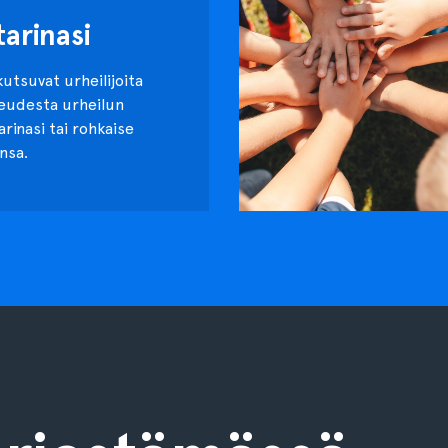
tarinasi
kutsuvat urheilijoita
keudesta urheilun
tarinasi tai rohkaise
nsa.