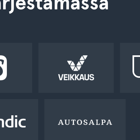
rjestämässä