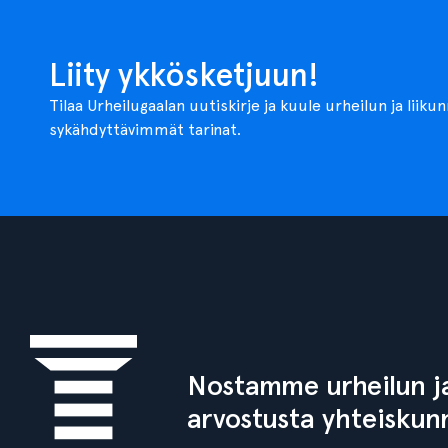
Liity ykkösketjuun!
Tilaa Urheilugaalan uutiskirje ja kuule urheilun ja liiku
sykähdyttävimmät tarinat.
Nostamme urheilun ja
arvostusta yhteiskun