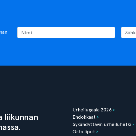
nnan
Urheilugaala 2026
 liikunnan
Ehdokkaat
Sykähdyttävin urheiluhetki
nassa.
Osta liput