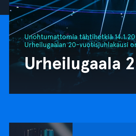
Unohtumattomia tähtihetkiä 14.1.202
Urheilugaalan 20-vuotisjuhlakausi o
Urheilugaala 