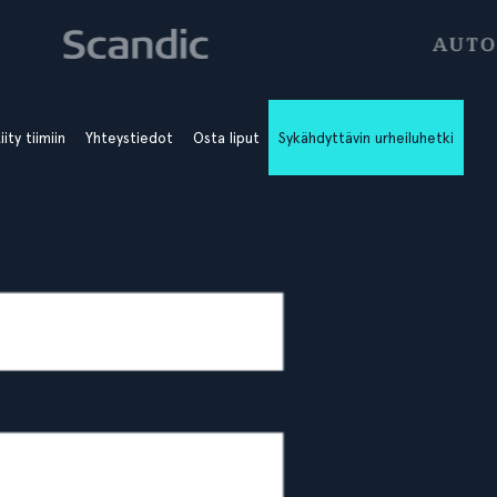
iity tiimiin
Yhteystiedot
Osta liput
Sykähdyttävin urheiluhetki