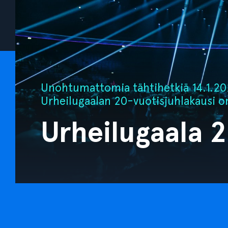
Unohtumattomia tähtihetkiä 14.1.202
Urheilugaalan 20-vuotisjuhlakausi o
Urheilugaala 