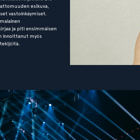
amattomuuden esikuva,
iset vastoinkäymiset.
omalainen
irjaa ja piti ensimmäisen
on innoittanut myös
ekijöitä.