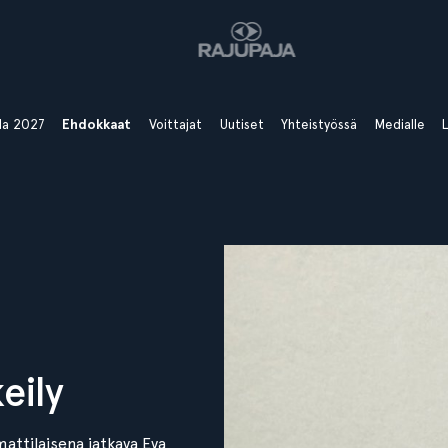
ala 2027
Ehdokkaat
Voittajat
Uutiset
Yhteistyössä
Medialle
L
eily
ttilaisena jatkava Eva