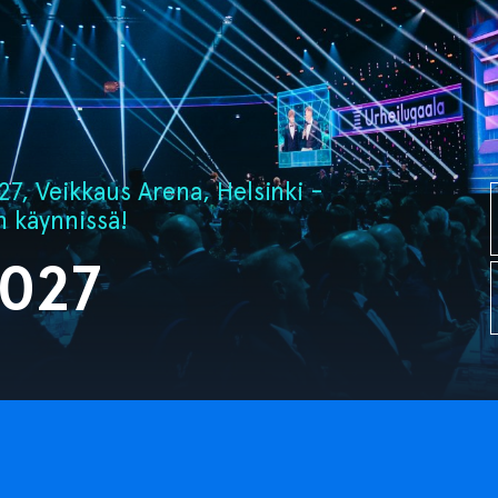
7, Veikkaus Arena, Helsinki -
n käynnissä!
2027