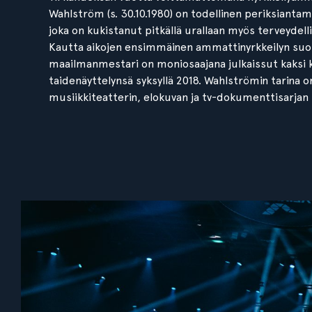
Wahlström (s. 30.10.1980) on todellinen periksiant
joka on kukistanut pitkällä urallaan myös terveydell
Kautta aikojen ensimmäinen ammattinyrkkeilyn su
maailmanmestari on moniosaajana julkaissut kaksi k
taidenäyttelynsä syksyllä 2018. Wahlströmin tarina 
musiikkiteatterin, elokuvan ja tv-dokumenttisarjan t