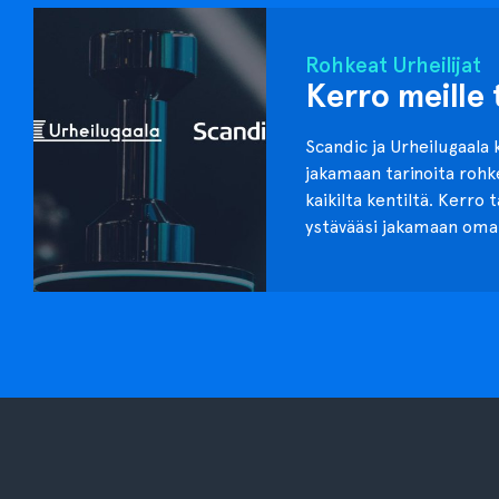
Rohkeat Urheilijat
Kerro meille 
Scandic ja Urheilugaala 
jakamaan tarinoita roh
kaikilta kentiltä. Kerro 
ystävääsi jakamaan oma