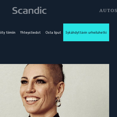
iity tiimiin
Yhteystiedot
Osta liput
Sykähdyttävin urheiluhetki