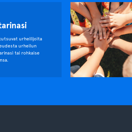
tarinasi
kutsuvat urheilijoita
keudesta urheilun
tarinasi tai rohkaise
nsa.