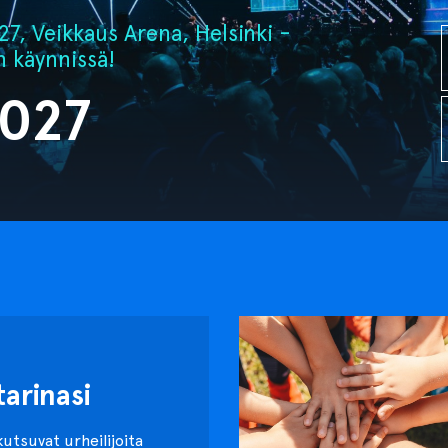
7, Veikkaus Arena, Helsinki -
n käynnissä!
2027
tarinasi
kutsuvat urheilijoita