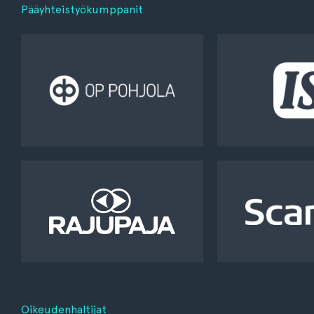
Pääyhteistyökumppanit
Oikeudenhaltijat