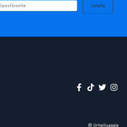
Lähetä
© Urheilugaala