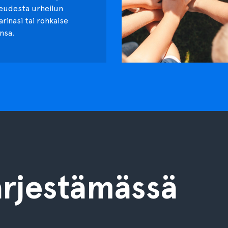
keudesta urheilun
tarinasi tai rohkaise
nsa.
rjestämässä