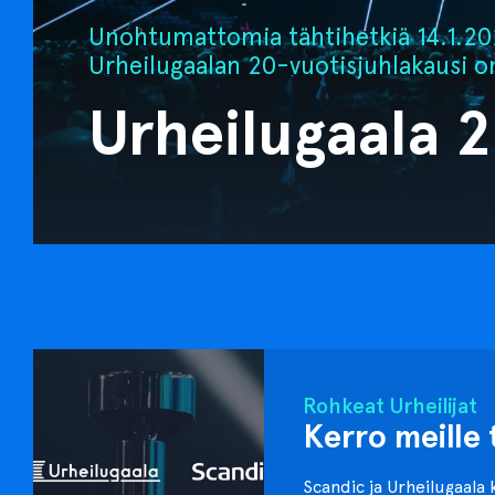
Unohtumattomia tähtihetkiä 14.1.202
Urheilugaalan 20-vuotisjuhlakausi o
Urheilugaala 
Rohkeat Urheilijat
Kerro meille 
Scandic ja Urheilugaala 