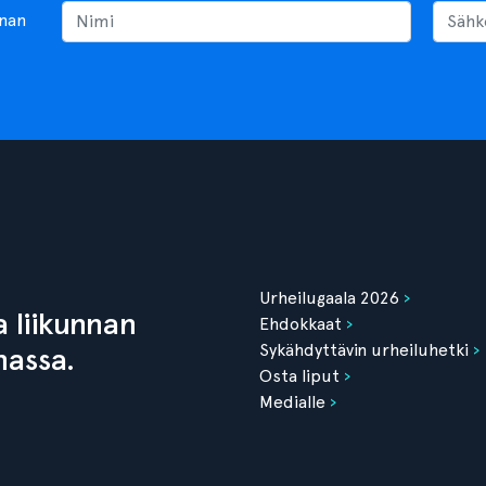
nnan
Urheilugaala 2026
 liikunnan
Ehdokkaat
Sykähdyttävin urheiluhetki
nassa.
Osta liput
Medialle