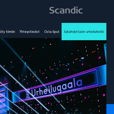
iity tiimiin
Yhteystiedot
Osta liput
Sykähdyttävin urheiluhetki