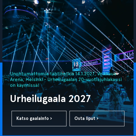
Unohtumattomia tähtihetkiä 14.1.2027, Veikkaus
Arena, Helsinki - Urheilugaalan 20-vuotisjuhlakausi
on käynnissä!
Urheilugaala 2027
Katso gaalainfo ›
Osta liput ›