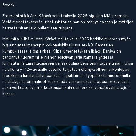
freeski
Freeskihiihtäjä Anni Kärävä voitti talvella 2025 big airin MM-pronssin.
Vielä merkittävämpää urheiluhistoriaa hän on tehnyt naisten ja tyttöjen
harrastamisen ja kilpailemisen tukijana.
MM-mitalin lisäksi Anni Kärävä ylsi talvella 2025 kärkikolmikkoon myös
big airin maailmancupin kokonaiskilpailussa sekä X Gamesien
kumpukisassa ja big airissa. Kilpailumenestyksen lisäksi Kärävä on
tarjonnut nuoremmille hienon esikuvan järjestämällä yhdessä
lumilautailija Enni Rukajärven kanssa Solina Sessions -tapahtuman, jossa
naisille ja yli 12-vuotiaille tytöille tarjotaan elämyksellinen viikonloppu
freeskin ja lumilautailun parissa. Tapahtuman työpajoissa nuoremmilla
naislaskijoilla on mahdollisuus saada valmennusta ja oppia esikuviltaan
sekä verkostoitua niin keskenään kuin esimerkiksi varustevalmistajien
kanssa.